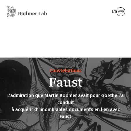
EN
FR
Constellations
Faust
L’admiration que Martin Bodmer avait pour Goethe l’a
conduit
à acquérir d’innombrables documents en lien avec
Faust