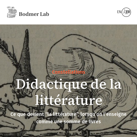
EN
FR
Constellations
Didactique de la
littérature
Ce que devient “la littérature”, lorsqu’on l’enseigne
comme une somme de livres