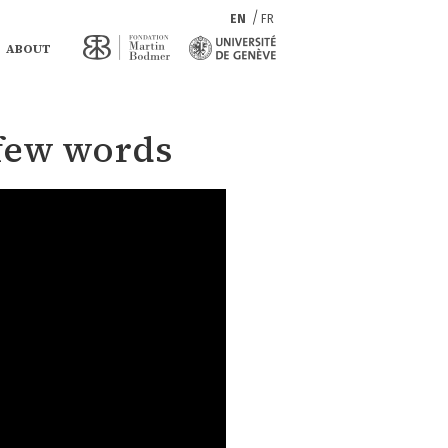
EN
FR
ABOUT
 few words