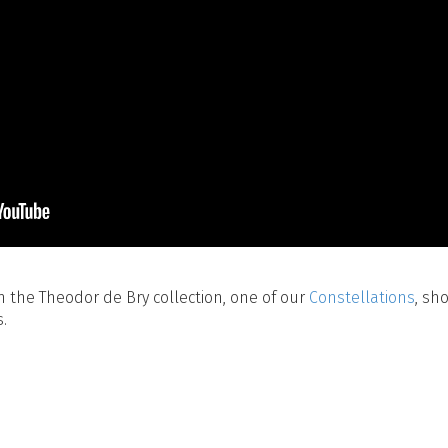
 the Theodor de Bry collection, one of our
Constellations
, sh
.