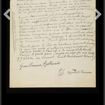
+
addItem
Contact
Conditions d'usage
Sauf indication contraire,
Bodmer Lab
les contenus de ce site sont
Université de Genève
publiés sous une licence