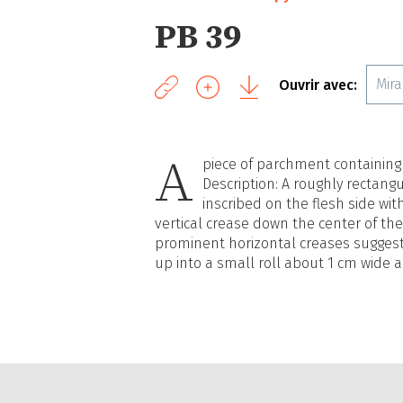
PB 39
Mir
Ouvrir avec:
A
piece of parchment containing
Description: A roughly rectang
inscribed on the flesh side wit
vertical crease down the center of t
prominent horizontal creases suggest
up into a small roll about 1 cm wide 