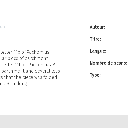
ador
Auteur:
Titre:
Langue:
 letter 11b of Pachomius
ular piece of parchment
Nombre de scans:
h letter 11b of Pachomius. A
he parchment and several less
Type:
s that the piece was folded
and 8 cm long.